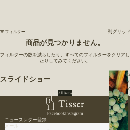
列グリッ
フィルター
商品が見つかりません。
Vintage
フィルターの数を減らしたり、
すべてのフィルターをクリア
し
たりしてみてください。
スライドショー
All Items
s
Facebook
Instagram
ニュースレター登録
l
メール