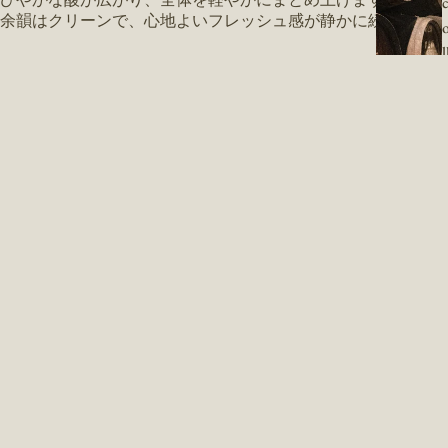
余韻はクリーンで、心地よいフレッシュ感が静かに続きます。
l
食前の一杯から食事の流れまで自然に寄り添う、
e
テタンジェの美意識とバランス感覚を感じ取れるブリュット
で
す。
t
¥11,000 JPY
※ 20歳未満の者の飲酒は法律で禁止されてます。
Styled With
You may also like
あなたへのおすすめ
スライドショー
s
All Items
l
Facebook
Instagram
e
ニュースレター登録