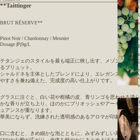
**
Taittinger
s
BRUT RÉSERVE**
Pinot Noir / Chardonnay / Meunier
Dosage 約9g/L
l
e
テタンジェのスタイルを最も端正に映し出す、メゾンを象徴す
るブリュット。
t
シャルドネを主体としたブレンドにより、エレガンスと親しみ
やすさを兼ね備えた、完成度の高い仕上がりです。
グラスに注ぐと、白い花や柑橘の皮、青リンゴを思わせる清ら
かな香りが立ち上り、ほのかにブリオッシュやアーモンドのニ
ュアンスが重なります。
華美にならず、洗練された透明感のあるアロマが印象的です。
s
口に含むと、きめ細かな泡とともに、みずみずしい果実味と伸
びやかな酸が広がり、全体を軽やかにまとめ上げます。