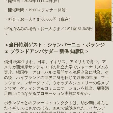
・開催⽇：2024年11⽉24⽇(日)
l
・開催時間：19:00～ディナー開始
e
・料金：お一人さま 60,000円（税込）
t
※宿泊込みの場合：お一人さま／2名1室 81,645円（税込）
～
＜当日特別ゲスト：シャンパーニュ・ボランジ
ェ ブランドアンバサダー 新保 知彦氏＞
信州 松本生まれ。日本、イギリス、アメリカで育つ。ア
メリカ西海岸サンディエゴの州立大学でジャーナリズムを
専攻。帰国後、グローバルに展開する流通企業に就業。そ
の後、ハイブランドの世界に身を転じて以来20年強、ファ
ッション、レザーグッズ、ウオッチ＆ジュエリーの各メゾ
ンでマーケティング＆コミュニケーションを担当。顧客満
足向上につながるプロモーション実施に努めた。
ボランジェとのファーストコンタクトは、幼少期に暮らし
たイギリスにさかのぼる。BBCで放映されたロイヤルア