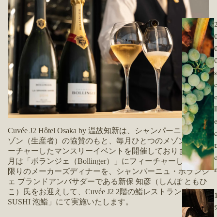
s
l
e
Cuvée J2 Hôtel Osaka by 温故知新は、シャンパーニュ・メ
ゾン（生産者）の協賛のもと、毎月ひとつのメゾンにフィ
t
ーチャーしたマンスリーイベントを開催しております。11
月は「ボランジェ（Bollinger）」にフィーチャーし、一夜
限りのメーカーズディナーを、シャンパーニュ・ボランジ
ェ ブランドアンバサダーである新保 知彦（しんぽ ともひ
こ）氏をお迎えして、Cuvée J2 2階の鮨レストラン「AWA
SUSHI 泡鮨」にて実施いたします。