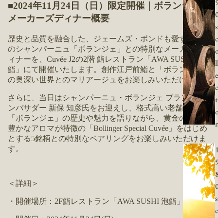
■2024年11月24日（日）限定開催｜ボランジェ
メーカーズディナー概要
s
歴史と品質を融合した、ジェームズ・ボンドも愛する究極
のシャンパーニュ「ボランジェ」との特別なメーカーズデ
ィナーを、Cuvée J2の2階 鮨レストラン「AWA SUSHI 泡
l
鮨」にて開催いたします。創作江戸前鮨と「ボランジェ」
e
の奥深い世界とのマリアージュをお楽しみいただけます。
さらに、当日はシャンパーニュ・ボランジェ ブランドア
t
ンバサダー 新保 知彦氏をお迎えし、格式高い老舗メゾン
「ボランジェ」の歴史や魅力を語りながら、黄金の輝きと
豊かなアロマが特徴の「Bollinger Special Cuvée」をはじめ
とする5銘柄との特別なペアリングをお楽しみいただけま
す。
＜詳細＞
s
・開催場所：2F鮨レストラン「AWA SUSHI 泡鮨」