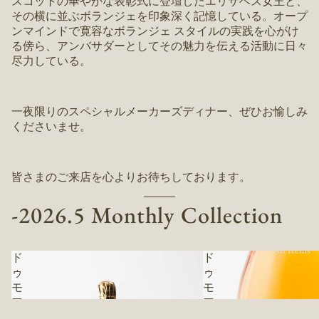
スコットの華やかな表彰式に登壇したエリザベス女王と、
その横に並ぶボランジェを印象深く記憶している。オープ
ンマインドで寛容なボランジェ スタイルの実践を心がけ
る傍ら、アンバサダーとしてその魅力を伝える活動に日々
尽力している。
一夜限りのスペシャルメーカーズディナー、ぜひお愉しみ
くださいませ。
皆さまのご来店を心よりお待ちしております。
-2026.5 Monthly Collection
All Items
ド
ド
ゥ
ゥ
モ
モ
ア
ア
ゼ
ゼ